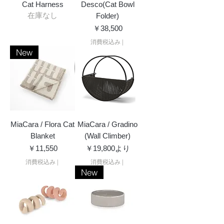
Cat Harness
Desco(Cat Bowl
在庫なし
Folder)
価格
￥38,500
消費税込み
|
New
MiaCara / Flora Cat
MiaCara / Gradino
Blanket
(Wall Climber)
価格
セール価格
￥11,550
￥19,800
より
消費税込み
|
消費税込み
|
New