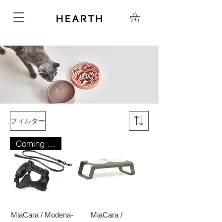
Cat Goods
フィルター
Coming soon
MiaCara / Modena-
MiaCara /