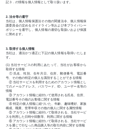
記３．の情報を個人情報として取り扱います。
2. 法令等の遵守
当社は、個人情報保護法その他の関連法令、個人情報保
護委員会の定めるガイドライン等および本プライバシー
ポリシーを遵守し、個人情報の適切な取扱いおよび保護
に努めます。
3. 取得する個人情報
当社は、適法かつ適正に下記の個人情報を取得いたしま
す。
(1) 当社サービスの利用にあたって、当社がお客様から
取得する情報
① 氏名、性別、生年月日、住所、郵便番号、電話番
号、その他の特定の個人を識別することができる情報
② 当社サービスを利用するためのアカウント情報とし
てのメールアドレス、パスワード、ID、ユーザー名等の
情報
③ アカウント情報に紐付いて使用される氏名、住所、
電話番号その他のお客様に関する情報
④ 特定の個人情報に紐づいた、年齢、趣味嗜好、家族
構成、職業、世帯年収その他の個人に関する属性情報
⑤ アカウント情報に紐付いて取得される、当社サービ
スを利用した日時や回数等、利用に関する情報
⑥ アカウント情報に紐付いて取得される、当社サービ
スを通じて行なった商品購入等の取引内容に関する情報