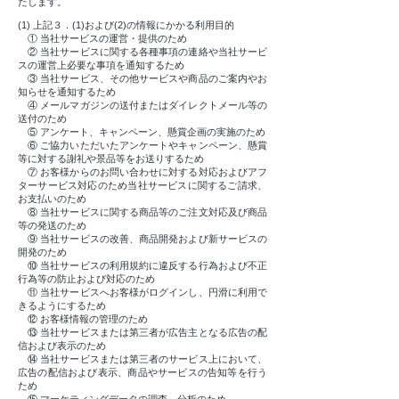
たします。
(1) 上記３．(1)および(2)の情報にかかる利用目的
① 当社サービスの運営・提供のため
② 当社サービスに関する各種事項の連絡や当社サービ
スの運営上必要な事項を通知するため
③ 当社サービス、その他サービスや商品のご案内やお
知らせを通知するため
④ メールマガジンの送付またはダイレクトメール等の
送付のため
⑤ アンケート、キャンペーン、懸賞企画の実施のため
⑥ ご協力いただいたアンケートやキャンペーン、懸賞
等に対する謝礼や景品等をお送りするため
⑦ お客様からのお問い合わせに対する対応およびアフ
ターサービス対応のため当社サービスに関するご請求、
お支払いのため
⑧ 当社サービスに関する商品等のご注文対応及び商品
等の発送のため
⑨ 当社サービスの改善、商品開発および新サービスの
開発のため
⑩ 当社サービスの利用規約に違反する行為および不正
行為等の防止および対応のため
⑪ 当社サービスへお客様がログインし、円滑に利用で
きるようにするため
⑫ お客様情報の管理のため
⑬ 当社サービスまたは第三者が広告主となる広告の配
信および表示のため
⑭ 当社サービスまたは第三者のサービス上において、
広告の配信および表示、商品やサービスの告知等を行う
ため
⑮ マーケティングデータの調査、分析のため