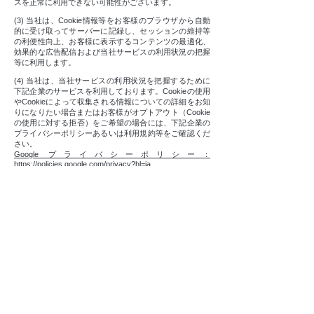
スを正常に利用できない可能性がございます。
(3) 当社は、Cookie情報等をお客様のブラウザから自動
的に受け取ってサーバーに記録し、セッションの維持等
の利便性向上、お客様に表示するコンテンツの最適化、
効果的な広告配信および当社サービスの利用状況の把握
等に利用します。
(4) 当社は、当社サービスの利用状況を把握するために
下記企業のサービスを利用しております。Cookieの使用
やCookieによって収集される情報についての詳細をお知
りになりたい場合またはお客様がオプトアウト（Cookie
の使用に対する拒否）をご希望の場合には、下記企業の
プライバシーポリシーあるいは利用規約等をご確認くだ
さい。
Google プライバシーポリシー：
https://policies.google.com/privacy?hl=ja
Google 利用規約：
https://policies.google.com/terms?hl=ja
Google アナリティクス オプトアウト アドオン：
https://tools.google.com/dlpage/gaoptout?hl=ja
(5) 当社は、当社サービスの一部において、提携先の第
三者が運営する広告サービスを利用して広告配信を行な
っております。広告配信サービス会社は、効果的な広告
配信のために、それぞれが発行するCookieを使用してい
る場合がございます。お客様が広告配信に関するオプト
アプトをご希望の場合には、以下のページにアクセス
し、手順に従ってご対応ください。
広告配信のオプトアウト
https://trustridge.jp/optout