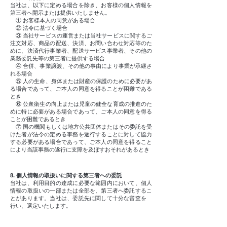
当社は、以下に定める場合を除き、お客様の個人情報を
第三者へ開示または提供いたしません。
① お客様本人の同意がある場合
② 法令に基づく場合
③ 当社サービスの運営または当社サービスに関するご
注文対応、商品の配送、決済、お問い合わせ対応等のた
めに、決済代行事業者、配送サービス事業者、その他の
業務委託先等の第三者に提供する場合
④ 合併、事業譲渡、その他の事由により事業が承継さ
れる場合
⑤ 人の生命、身体または財産の保護のために必要があ
る場合であって、ご本人の同意を得ることが困難である
とき
⑥ 公衆衛生の向上または児童の健全な育成の推進のた
めに特に必要がある場合であって、ご本人の同意を得る
ことが困難であるとき
⑦ 国の機関もしくは地方公共団体またはその委託を受
けた者が法令の定める事務を遂行することに対して協力
する必要がある場合であって、ご本人の同意を得ること
により当該事務の遂行に支障を及ぼすおそれがあるとき
8. 個人情報の取扱いに関する第三者への委託
当社は、利用目的の達成に必要な範囲内において、個人
情報の取扱いの一部または全部を、第三者へ委託するこ
とがあります。当社は、委託先に関して十分な審査を
行い、選定いたします。