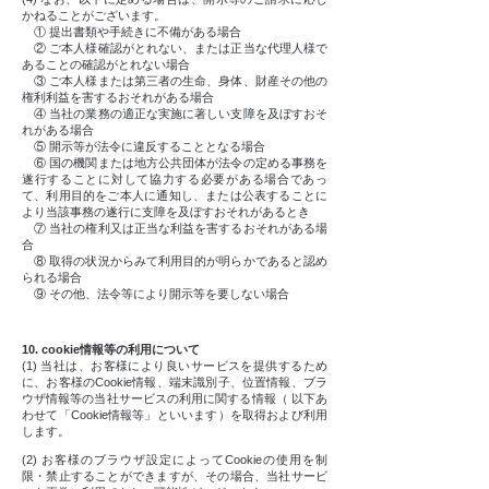
かねることがございます。
① 提出書類や手続きに不備がある場合
② ご本人様確認がとれない、または正当な代理人様で
あることの確認がとれない場合
③ ご本人様または第三者の生命、身体、財産その他の
権利利益を害するおそれがある場合
④ 当社の業務の適正な実施に著しい支障を及ぼすおそ
れがある場合
⑤ 開示等が法令に違反することとなる場合
⑥ 国の機関または地方公共団体が法令の定める事務を
遂行することに対して協力する必要がある場合であっ
て、利用目的をご本人に通知し、または公表することに
より当該事務の遂行に支障を及ぼすおそれがあるとき
⑦ 当社の権利又は正当な利益を害するおそれがある場
合
⑧ 取得の状況からみて利用目的が明らかであると認め
られる場合
⑨ その他、法令等により開示等を要しない場合
10. cookie情報等の利用について
(1) 当社は、お客様により良いサービスを提供するため
に、お客様のCookie情報、端末識別子、位置情報、ブラ
ウザ情報等の当社サービスの利用に関する情報（ 以下あ
わせて「Cookie情報等」といいます）を取得および利用
します。
(2) お客様のブラウザ設定によってCookieの使用を制
限・禁止することができますが、その場合、当社サービ