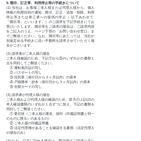
9. 開示、訂正等、利用停止等の手続きについて
(1) 当社は、お客様ご本人様または代理人様から、個人
情報の利用目的の通知、開示、訂正・追加・削除、利用
停止等または第三者への提供の停止（ 以下あわせて
「開示等」といいます。）のご請求を下記手続きにてお
受けいたします。開示等をご請求の場合は、ご請求内容
をご記入のうえ、ページ下部の「お問い合わせ窓口」ま
でご郵送ください。なお、開示等にあたっては、当社が
別途定める手続きに従い手数料を請求させていただく場
合がございます。
(2) 請求者がご本人様の場合
ご本人様確認のため、下記①から⑤のいずれかの書類１
点を同封してご郵送ください。
① 運転免許証の写し
② パスポートの写し
③ 住民票（発行日から３ヶ月以内）の原本
④ 戸籍謄本・抄本（発行日から３ヶ月以内）の原本
⑤ 在留カードの写し
(3) 請求者が代理人様の場合
ご本人様および代理人様の確認のため、双方の上記(2)の
本人確認書類のいずれか１点ずつに加え、下記の書類を
同封してご郵送ください。
① 委任状（ご本人様の署名、捺印（印鑑証明書と同一
のものに限る）のあるもの）
② ご本人様の印鑑証明書
③ 法定代理権があることを確認する書類（法定代理人
の場合のみ）
(4) なお、以下に定める場合は、開示等のご請求に応じ