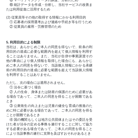
⑯ 統計データを作成・分析し、当社サービスの改善ま
たは利用促進に活用するため
(2) 従業員等その他の取得する情報にかかる利用目的
① 応募者の採用選考および連絡や手続き等を行うため
② 従業員の雇用・労務管理のため
5. 利用目的による制限
当社は、あらかじめご本人の同意を得ないで、前条の利
用目的の達成に必要な範囲内を超えて個人情報を利用す
ることはありません。また、当社が合併や事業譲渡その
他の事由により個人情報を取得した場合にも、あらかじ
めご本人の同意を得ないで、当該個人情報にかかる承継
前の利用目的の達成に必要な範囲を超えて当該個人情報
を利用することはありません。
ただし、次の場合には適用されません。
① 法令に基づく場合
② 人の生命、身体または財産の保護のために必要があ
る場合であって、ご本人の同意を得ることが困難である
とき
③ 公衆衛生の向上または児童の健全な育成の推進のた
めに特に必要がある場合であって、ご本人の同意を得る
ことが困難であるとき
④ 国の機関もしくは地方公共団体またはその委託を受
けた者が法令の定める事務を遂行することに対して協力
する必要がある場合であって、ご本人の同意を得ること
により当該事務の遂行に支障を及ぼすおそれがあるとき