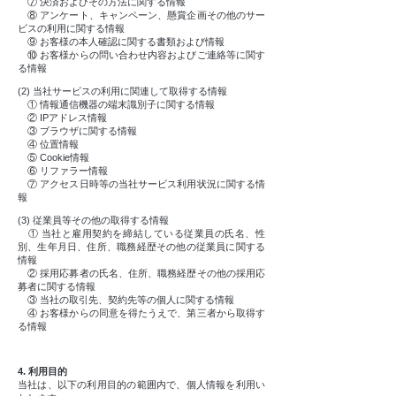
⑦ 決済およびその方法に関する情報
⑧ アンケート、キャンペーン、懸賞企画その他のサー
ビスの利用に関する情報
⑨ お客様の本人確認に関する書類および情報
⑩ お客様からの問い合わせ内容およびご連絡等に関す
る情報
(2) 当社サービスの利用に関連して取得する情報
① 情報通信機器の端末識別子に関する情報
② IPアドレス情報
③ ブラウザに関する情報
④ 位置情報
⑤ Cookie情報
⑥ リファラー情報
⑦ アクセス日時等の当社サービス利用状況に関する情
報
(3) 従業員等その他の取得する情報
① 当社と雇用契約を締結している従業員の氏名、性
別、生年月日、住所、職務経歴その他の従業員に関する
情報
② 採用応募者の氏名、住所、職務経歴その他の採用応
募者に関する情報
③ 当社の取引先、契約先等の個人に関する情報
④ お客様からの同意を得たうえで、第三者から取得す
る情報
4. 利用目的
当社は、以下の利用目的の範囲内で、個人情報を利用い