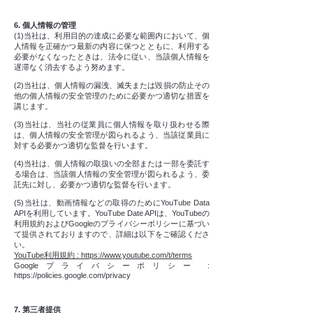
6. 個人情報の管理
(1)当社は、利用目的の達成に必要な範囲内において、個
人情報を正確かつ最新の内容に保つとともに、利用する
必要がなくなったときは、法令に従い、当該個人情報を
遅滞なく消去するよう努めます。
(2)当社は、個人情報の漏洩、滅失または毀損の防止その
他の個人情報の安全管理のために必要かつ適切な措置を
講じます。
(3)当社は、当社の従業員に個人情報を取り扱わせる際
は、個人情報の安全管理が図られるよう、当該従業員に
対する必要かつ適切な監督を行います。
(4)当社は、個人情報の取扱いの全部または一部を委託す
る場合は、当該個人情報の安全管理が図られるよう、委
託先に対し、必要かつ適切な監督を行います。
(5)当社は、動画情報などの取得のためにYouTube Data
APIを利用しています。YouTube Date APIは、YouTubeの
利用規約およびGoogleのプライバシーポリシーに基づい
て提供されておりますので、詳細は以下をご確認くださ
い。
YouTube利用規約 : https://www.youtube.com/t/terms
Googleプライバシーポリシー :
https://policies.google.com/privacy
7. 第三者提供