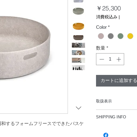
価
￥25,300
格
消費税込み
|
Color
*
数量
*
カートに追加す
取扱表示
サイズ
SHIPPING INFO
幅46cm
調和するフォームフリースでできたバスケ
奥行46cm
・すべての商品を簡
高さ12cm
・ギフトラッピング