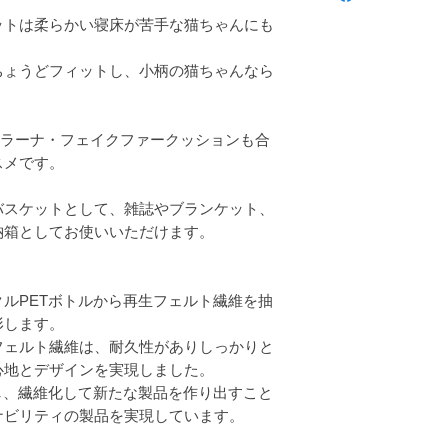
重量
・送料は商品ごとに
ットは柔らかい寝床が苦手な猫ちゃんにも
750g
認ください）
素材
リサイクルポリエステ
ちょうどフィットし、小柄の猫ちゃんなら
その他
スタッキング（重ね
洗濯機使用不可
ラーナ・フェイクファークッションも合
汚れは濡らしたクロ
スメです。
バスケットとして、雑誌やブランケット、
納箱としてお使いいただけます。
ルPETボトルから再生フェルト繊維を抽
形します。
フェルト繊維は、耐久性がありしっかりと
心地とデザインを実現しました。
し、繊維化して新たな製品を作り出すこと
ナビリティの製品を実現しています。