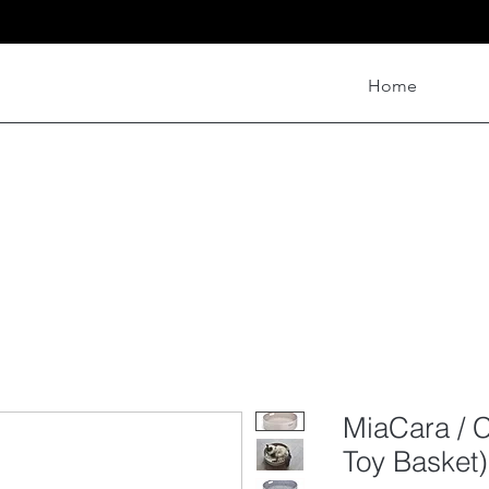
Home
RTH
a
MiaCara / 
Toy Basket)