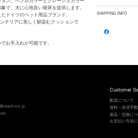
ション。ペブルカラーとグレージュカラー
印象で、犬に心地良い寝床を提供します。
Sサイズ 幅80cm 
SHIPPING INFO
えたドイツのペット用品ブランド、
Mサイズ 幅100cm
、インテリアに美しく馴染むクッションで
Lサイズ 幅120cm
・すべての商品を簡
素材
・ギフトラッピング
カバー：ポリエステル
・送料は商品ごとに
その他
いでお手入れが可能です。
認ください）
カバーリング仕様
カバー：洗濯機洗い可
HEARTH 公式オンラインストア
Customer Se
​配送について
o@hearth-inc.jp
送料・決済手数
ved.
返品・交換につ
お支払い方法に