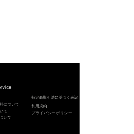
奥行60cm 高さ10cm
 奥行75cm 高さ12cm
 奥行90cm 高さ12cm
易包装でお届けします。
は承っておりません。
92%、ナイロン8%
異なります。（送料についてをご確
（水温30度以下）
rvice
特定商取引法に基づく表記
料について
​利用規約
いて
プライバシーポリシー
ついて