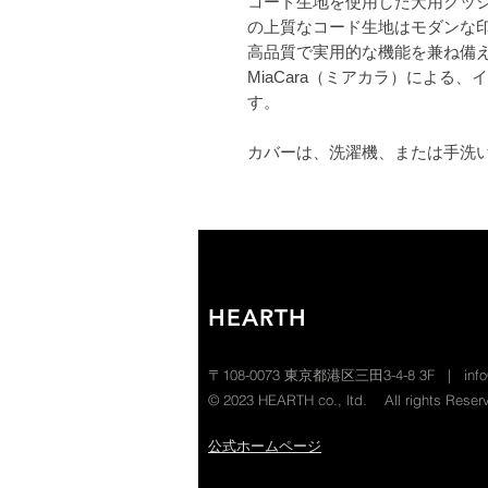
コード生地を使用した犬用クッ
の上質なコード生地はモダンな
高品質で実用的な機能を兼ね備
MiaCara（ミアカラ）による
す。
カバーは、洗濯機、または手洗
HEARTH
〒108-0073 東京都港区三田3-4-8 3F |
inf
© 2023 HEARTH co., ltd. All rights Reser
​​公式ホームページ