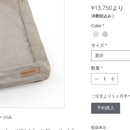
セ
¥13,750
より
ー
消費税込み
|
ル
Color
*
価
格
サイズ
*
選択
数量
*
ご注文より１ヶ月半
予約購入
ー のみ
取扱表示