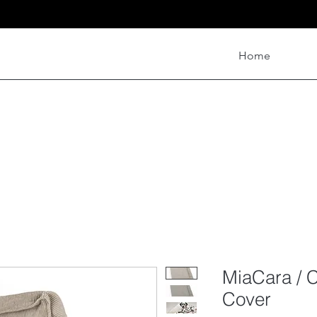
Home
RTH
a
MiaCara / 
Cover