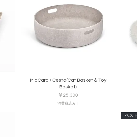
クイックビュー
MiaCara / Cesto(Cat Basket＆Toy
Basket)
価格
￥25,300
消費税込み
|
ベス