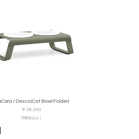
クイックビュー
aCara / Desco(Cat Bowl Folder)
価格
￥38,500
消費税込み
|