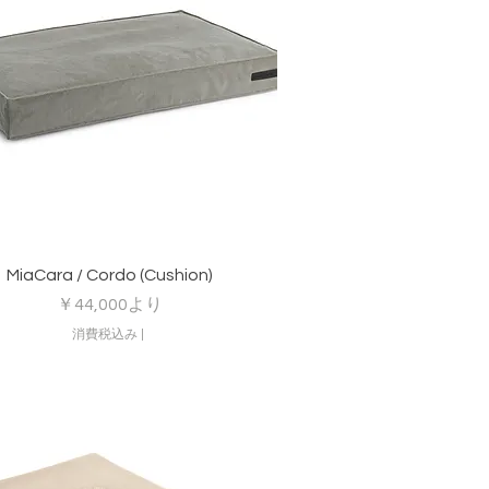
クイックビュー
MiaCara / Cordo (Cushion)
セール価格
￥44,000
より
消費税込み
|