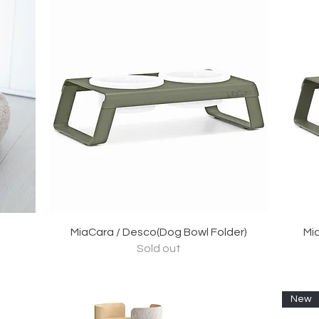
クイックビュー
MiaCara / Desco(Dog Bowl Folder)
Mi
Sold out
New