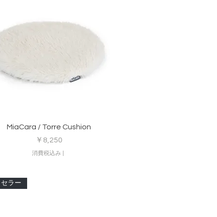
クイックビュー
MiaCara / Torre Cushion
価格
￥8,250
消費税込み
|
トセラー