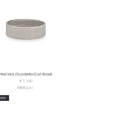
クイックビュー
MiaCara /Scodella (Cat Bowl)
価格
￥7,150
消費税込み
|
lor