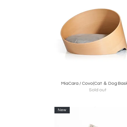
クイックビュー
MiaCara / Covo(Cat ＆ Dog Bas
Sold out
New