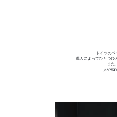
ドイツのペ
職人によってひとつひと
また
人や動