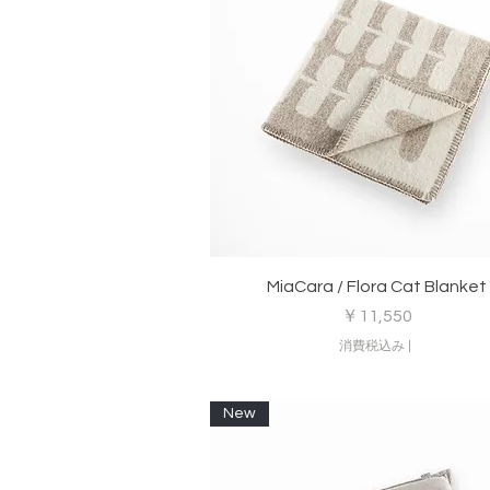
クイックビュー
MiaCara / Flora Cat Blanket
価格
￥11,550
消費税込み
|
New