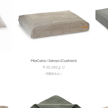
クイックビュー
MiaCara / Senso (Cushion)
セール価格
￥35,200
より
消費税込み
|