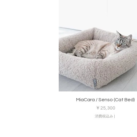
クイックビュー
MiaCara / Senso (Cat Bed)
価格
￥25,300
消費税込み
|