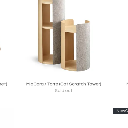
クイックビュー
ket)
MiaCara / Torre (Cat Scratch Tower)
Sold out
NewCo